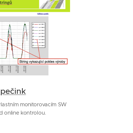
spečink
vlastním monitorovacím SW
 online kontrolou.