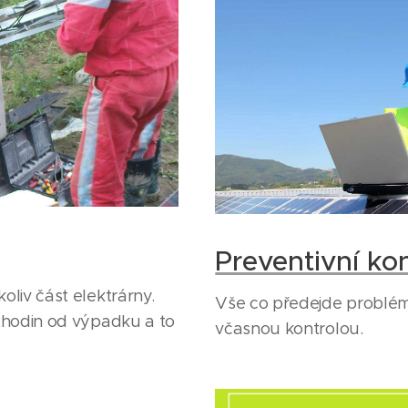
Preventivní ko
liv část elektrárny.
Vše co předejde problém
2hodin od výpadku a to
včasnou kontrolou.