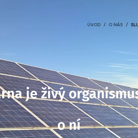
ÚVOD
O NÁS
SL
árna je živý organismus
o ní