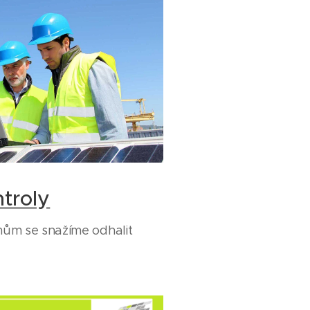
ntroly
ům se snažíme odhalit